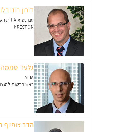
דורון רוזנבלו
סגן נשיא IIA ישראל עזרא יהודה-רוזנבלום
KRESTON
גלעד סממה
MBA
ראש הרשות להגנת
הדר צופיוף ה