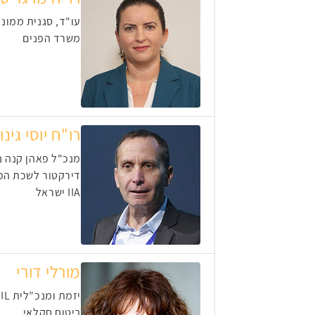
עו"ד, סגנית ממונה
משרד הפנים
רו"ח יוסי גינו
מנכ"ל פאהן קנה נ
דירקטור לשכת המ
IIA ישראל
מורלי דורי
יזמת ומנכ”לית GLOBAL PIL לשעבר מנכ”לית ביטוח חקלאי
ביטוח חקלאי