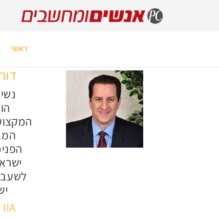
ראשי
דורו
נשיא
הו
המקצוע
המב
ישראל
יש
IIA ישראל