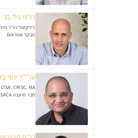
רו"ח גיל בר
דירקטור ויו”ר פורום
מבקר שטראוס
עו””ד יוסי בר
 CISA, CRISC, MA
חבר מועצה ISACA ישראל, מנהל פורום הגנת הפרטיות
רו”ח מרגריט