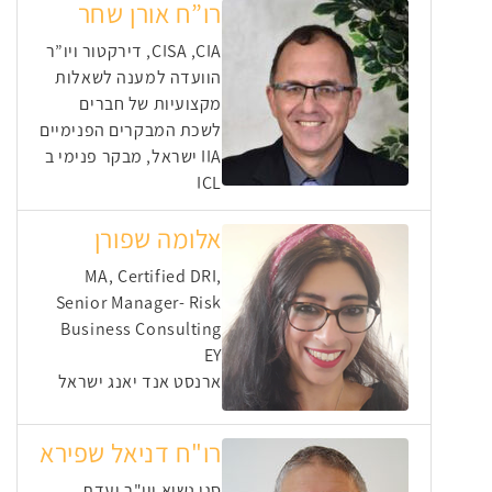
רו”ח אורן שחר
CISA ,CIA, דירקטור ויו”ר
הוועדה למענה לשאלות
מקצועיות של חברים
לשכת המבקרים הפנימיים
IIA ישראל, מבקר פנימי ב
ICL
אלומה שפורן
MA, Certified DRI,
Senior Manager- Risk
Business Consulting
EY
ארנסט אנד יאנג ישראל
רו"ח דניאל שפירא
סגן נשיא ויו"ר ועדת