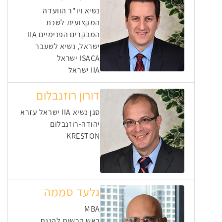
נשיא ויו"ר הוועדה
המקצועית לשכת
המבקרים הפנימיים IIA
ישראל, נשיא לשעבר
ISACA ישראל
IIA ישראל
דורון רוזנבלום
סגן נשיא IIA ישראל עזרא
יהודה-רוזנבלום
KRESTON
גלעד סממה
MBA
ראש הרשות להגנת