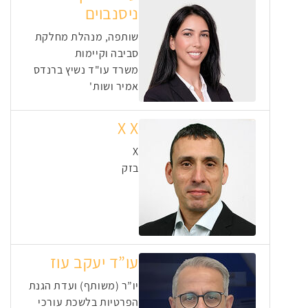
ניסנבוים
שותפה, מנהלת מחלקת
סביבה וקיימות
משרד עו"ד נשיץ ברנדס
אמיר ושות'
X X
X
בזק
עו”ד יעקב עוז
יו”ר (משותף) ועדת הגנת
הפרטיות בלשכת עורכי