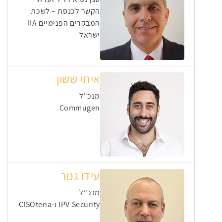
הקשר לכנסת – לשכת
המבקרים הפנימיים IIA
ישראל
איתי ששון
מנכ"ל
Commugen
עידו גנור
מנכ”ל
IPV Security ו-CISOteria