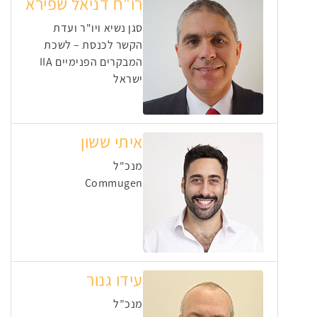
רו"ח דניאל שפירא
סגן נשיא ויו"ר ועדת
הקשר לכנסת – לשכת
המבקרים הפנימיים IIA
ישראל
איתי ששון
מנכ"ל
Commugen
עידו גנור
מנכ”ל