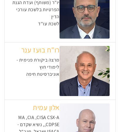
יו”ר (משותף) ועדת הגנת
הפרטיות בלשכת עורכי
הדין
לשכת עו"ד
רו"ח בועז ענר
מרצה ביקורת פנימית -
לימודי חוץ
אוניברסיטת חיפה
אלון עמית
MA ,CIA ,CISA CSX-A
,CDPSE, נשיא שקדם -
ISACA ישראל, מנכ"ל