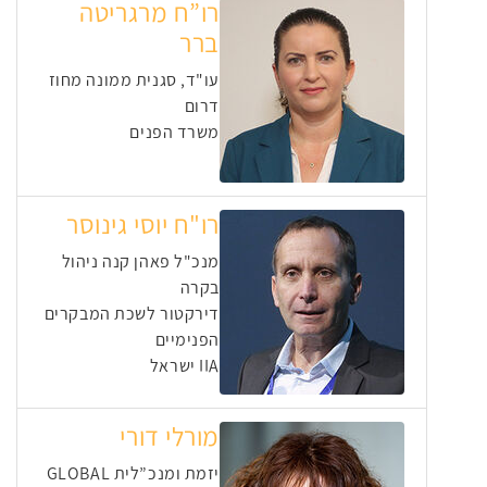
רו”ח מרגריטה
ברר
עו"ד, סגנית ממונה מחוז
דרום
משרד הפנים
רו"ח יוסי גינוסר
מנכ"ל פאהן קנה ניהול
בקרה
דירקטור לשכת המבקרים
הפנימיים
IIA ישראל
מורלי דורי
יזמת ומנכ”לית GLOBAL