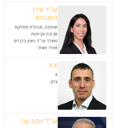
עו"ד שירן
ניסנבוים
שותפה, מנהלת מחלקת
סביבה וקיימות
משרד עו"ד נשיץ ברנדס
אמיר ושות'
X X
X
בזק
עו”ד יעקב עוז