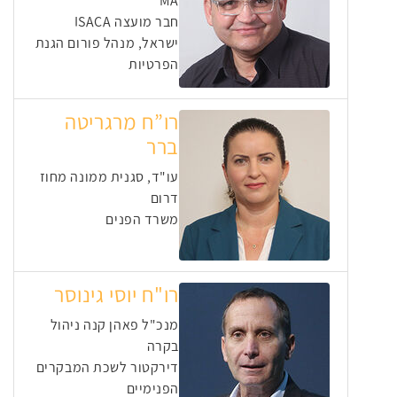
MA
חבר מועצה ISACA
ישראל, מנהל פורום הגנת
הפרטיות
רו”ח מרגריטה
ברר
עו"ד, סגנית ממונה מחוז
דרום
משרד הפנים
רו"ח יוסי גינוסר
מנכ"ל פאהן קנה ניהול
בקרה
דירקטור לשכת המבקרים
הפנימיים