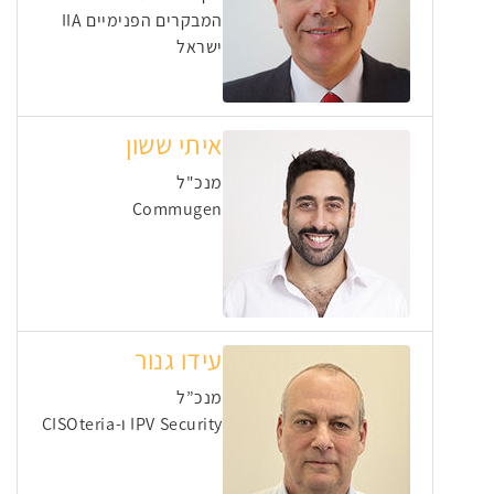
המבקרים הפנימיים IIA
ישראל
איתי ששון
מנכ"ל
Commugen
עידו גנור
מנכ”ל
IPV Security ו-CISOteria