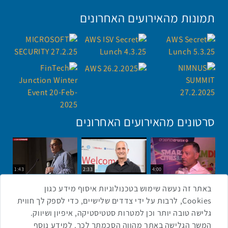
תמונות מהאירועים האחרונים
סרטונים מהאירועים האחרונים
1:43
2:33
4:00
כנס ערים חכמות
כנס מפעיל
כנס בריאות דיגיטלית
באתר זה נעשה שימוש בטכנולוגיות איסוף מידע כגון
Cookies, לרבות על ידי צדדים שלישיים, כדי לספק לך חווית
גלישה טובה יותר וכן למטרות סטטיסטיקה, איפיון ושיווק.
2:32
1:14
3:52
המשך הגלישה באתר מהווה הסכמתך לכך. למידע נוסף
כנס RPA
כנס בינת יערות הכרמל
כנס F5