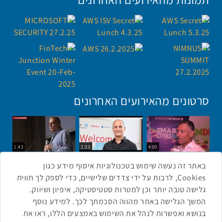
סרטונים מהאירועים האחרונים
1:43
2:33
4:00
כנס ערים חכמות
כנס מפעיל
כנס בריאות דיגיטלית
באתר זה נעשה שימוש בטכנולוגיות איסוף מידע כגון
Cookies, לרבות על ידי צדדים שלישיים, כדי לספק לך חווית
גלישה טובה יותר וכן למטרות סטטיסטיקה, איפיון ושיווק.
2:32
1:14
3:52
המשך הגלישה באתר מהווה הסכמתך לכך. למידע נוסף
כנס RPA
כנס בינת יערות הכרמל
כנס F5
בנושא ואפשרות לנהל את השימוש באמצעים הללו, ראו את