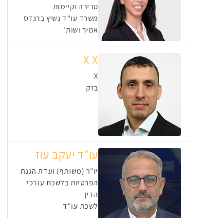
סביבה וקיימות
משרד עו"ד נשיץ ברנדס
אמיר ושות'
X X
X
בזק
עו”ד יעקב עוז
יו”ר (משותף) ועדת הגנת
הפרטיות בלשכת עורכי
הדין
לשכת עו"ד