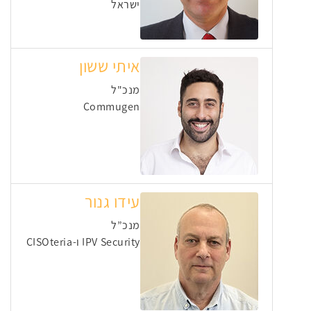
ישראל
איתי ששון
מנכ"ל
Commugen
עידו גנור
מנכ”ל
IPV Security ו-CISOteria