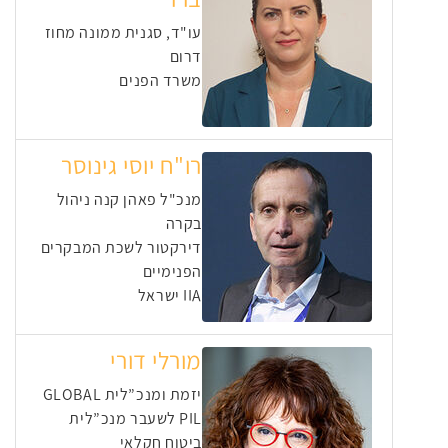
עו"ד, סגנית ממונה מחוז
דרום
משרד הפנים
רו"ח יוסי גינוסר
מנכ"ל פאהן קנה ניהול
בקרה
דירקטור לשכת המבקרים
הפנימיים
IIA ישראל
מורלי דורי
יזמת ומנכ”לית GLOBAL
PIL לשעבר מנכ”לית
ביטוח חקלאי