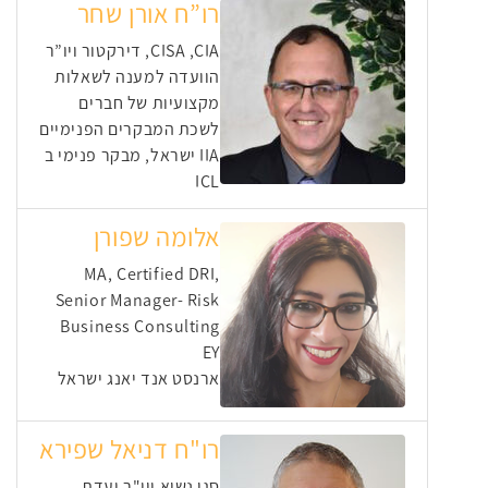
רו”ח אורן שחר
CISA ,CIA, דירקטור ויו”ר
הוועדה למענה לשאלות
מקצועיות של חברים
לשכת המבקרים הפנימיים
IIA ישראל, מבקר פנימי ב
ICL
אלומה שפורן
MA, Certified DRI,
Senior Manager- Risk
Business Consulting
EY
ארנסט אנד יאנג ישראל
רו"ח דניאל שפירא
סגן נשיא ויו"ר ועדת