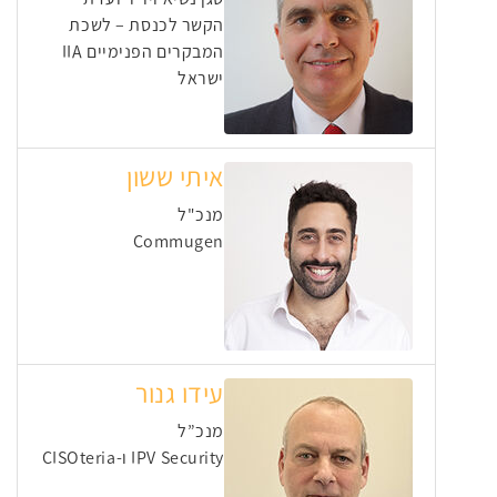
הקשר לכנסת – לשכת
המבקרים הפנימיים IIA
ישראל
איתי ששון
מנכ"ל
Commugen
עידו גנור
מנכ”ל
IPV Security ו-CISOteria