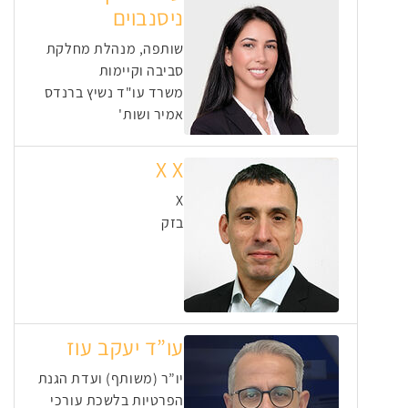
ניסנבוים
שותפה, מנהלת מחלקת
סביבה וקיימות
משרד עו"ד נשיץ ברנדס
אמיר ושות'
X X
X
בזק
עו”ד יעקב עוז
יו”ר (משותף) ועדת הגנת
הפרטיות בלשכת עורכי