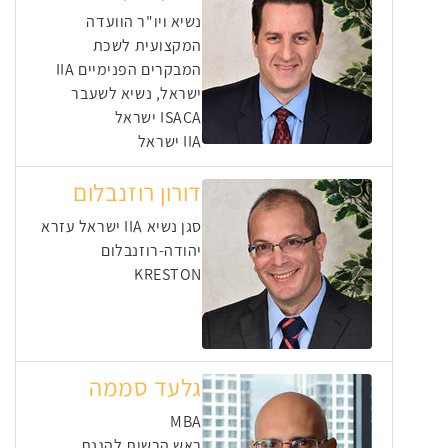
נשיא ויו"ר הוועדה
המקצועית לשכת
המבקרים הפנימיים IIA
ישראל, נשיא לשעבר
ISACA ישראל
IIA ישראל
דורון רוזנבלום
סגן נשיא IIA ישראל עזרא
יהודה-רוזנבלום
KRESTON
גלעד סממה
MBA
ראש הרשות להגנת